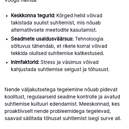
voogu häirida.
Keskkonna tegurid:
Kõrged helid võivad
takistada suulist suhtlemist, mis nõuab
alternatiivsete meetodite kasutamist.
Seadmete usaldusväärsus:
Tehnoloogia
sõltuvus tähendab, et rikete korral võivad
tekkida olulised suhtlemise katkestused.
Inimfaktorid:
Stress ja väsimus võivad
kahjustada suhtlemise selgust ja tõhusust.
Nende väljakutsetega tegelemine nõuab pidevat
koolitust, regulaarseid seadme kontrolle ja avatud
suhtlemise kultuuri edendamist. Meeskonnad, kes
proaktiivselt nende probleemidega tegelevad,
saavad säilitada tõhusat suhtlemist isegi surve all.