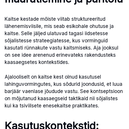
Kaitse kestade mõiste viitab struktureeritud
lähenemisviisile, mis seab esikohale ohutuse ja
kaitse. Selle jäljed ulatuvad tagasi iidsetesse
sõjalistesse strateegiatesse, kus vorminguid
kasutati rünnakute vastu kaitsmiseks. Aja jooksul
on see idee arenenud erinevateks rakendusteks
kaasaegsetes kontekstides.
Ajalooliselt on kaitse kest olnud kasutusel
lahinguvormingutes, kus sõdurid joondusid, et luua
barjäär vaenlase jõudude vastu. See kontseptsioon
on mõjutanud kaasaegseid taktikaid nii sõjalistes
kui ka tsiviilsete enesekaitse praktikates.
Kasutuskontekstid: