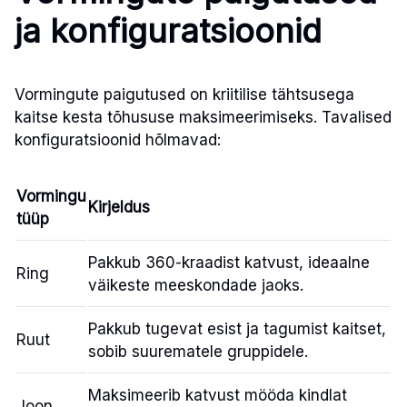
ja konfiguratsioonid
Vormingute paigutused on kriitilise tähtsusega
kaitse kesta tõhususe maksimeerimiseks. Tavalised
konfiguratsioonid hõlmavad:
Vormingu
Kirjeldus
tüüp
Pakkub 360-kraadist katvust, ideaalne
Ring
väikeste meeskondade jaoks.
Pakkub tugevat esist ja tagumist kaitset,
Ruut
sobib suurematele gruppidele.
Maksimeerib katvust mööda kindlat
Joon