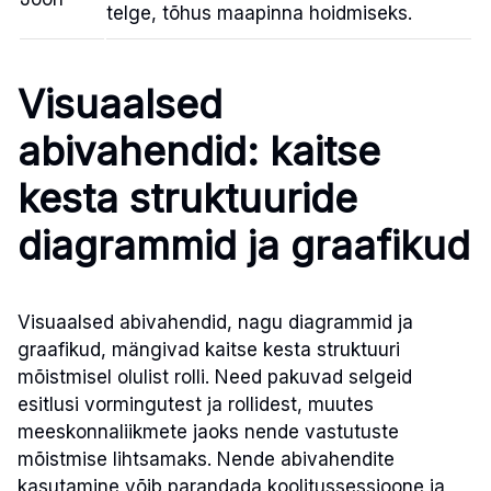
telge, tõhus maapinna hoidmiseks.
Visuaalsed
abivahendid: kaitse
kesta struktuuride
diagrammid ja graafikud
Visuaalsed abivahendid, nagu diagrammid ja
graafikud, mängivad kaitse kesta struktuuri
mõistmisel olulist rolli. Need pakuvad selgeid
esitlusi vormingutest ja rollidest, muutes
meeskonnaliikmete jaoks nende vastutuste
mõistmise lihtsamaks. Nende abivahendite
kasutamine võib parandada koolitussessioone ja