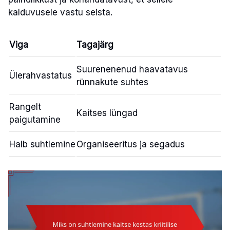
kalduvusele vastu seista.
Viga
Tagajärg
Suurenenenud haavatavus
Ülerahvastatus
rünnakute suhtes
Rangelt
Kaitses lüngad
paigutamine
Halb suhtlemine
Organiseeritus ja segadus