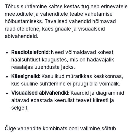
Tõhus suhtlemine kaitse kestas tugineb erinevatele
meetoditele ja vahenditele teabe vahetamise
hõlbustamiseks. Tavalised vahendid hõlmavad
raadiotelefone, käesignaale ja visuaalseid
abivahendeid.
Raadiotelefonid:
Need võimaldavad kohest
häälsuhtlust kaugustes, mis on hädavajalik
reaalajas uuenduste jaoks.
Käesignalid:
Kasulikud mürarikkas keskkonnas,
kus suuline suhtlemine ei pruugi olla võimalik.
Visuaalsed abivahendid:
Kaardid ja diagrammid
aitavad edastada keerulist teavet kiiresti ja
selgelt.
Õige vahendite kombinatsiooni valimine sõltub