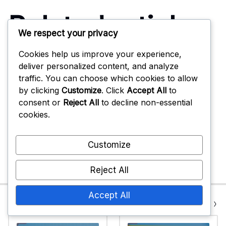
Related articles
We respect your privacy
Cookies help us improve your experience,
deliver personalized content, and analyze
Võrkpalli kaitses konflikti lahendamine:
traffic. You can choose which cookies to allow
strateegiad, suhtlemine, rollid
by clicking
Customize
. Click
Accept All
to
Kaitsev Kuju: Positsioneerimine, Liikumine,
consent or
Reject All
to decline non-essential
Tõhusus
cookies.
Kaitsvad liikumised võrkpallis: liikumine,
kohandused, suhtlemine
Customize
Reject All
Accept All
Previous Post
Next Post