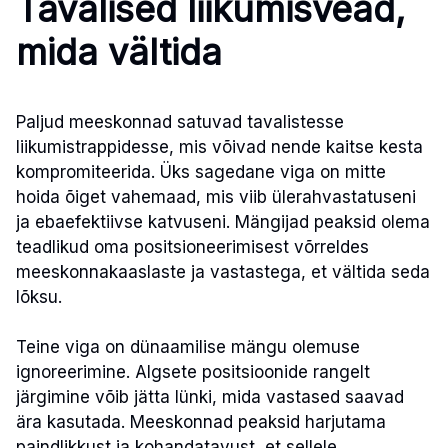
Tavalised liikumisvead,
mida vältida
Paljud meeskonnad satuvad tavalistesse
liikumistrappidesse, mis võivad nende kaitse kesta
kompromiteerida. Üks sagedane viga on mitte
hoida õiget vahemaad, mis viib ülerahvastatuseni
ja ebaefektiivse katvuseni. Mängijad peaksid olema
teadlikud oma positsioneerimisest võrreldes
meeskonnakaaslaste ja vastastega, et vältida seda
lõksu.
Teine viga on dünaamilise mängu olemuse
ignoreerimine. Algsete positsioonide rangelt
järgimine võib jätta lünki, mida vastased saavad
ära kasutada. Meeskonnad peaksid harjutama
paindlikkust ja kohandatavust, et sellele