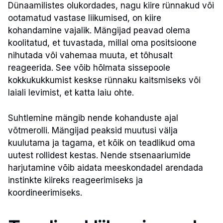
Dünaamilistes olukordades, nagu kiire rünnakud või
ootamatud vastase liikumised, on kiire
kohandamine vajalik. Mängijad peavad olema
koolitatud, et tuvastada, millal oma positsioone
nihutada või vahemaa muuta, et tõhusalt
reageerida. See võib hõlmata sissepoole
kokkukukkumist keskse rünnaku kaitsmiseks või
laiali levimist, et katta laiu ohte.
Suhtlemine mängib nende kohanduste ajal
võtmerolli. Mängijad peaksid muutusi välja
kuulutama ja tagama, et kõik on teadlikud oma
uutest rollidest kestas. Nende stsenaariumide
harjutamine võib aidata meeskondadel arendada
instinkte kiireks reageerimiseks ja
koordineerimiseks.