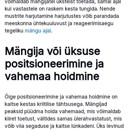
võimaldab mängijatel üksteist toetada, samal ajal
kui vastastele on raskem kesta tungida. Nende
mustrite harjutamine harjutustes võib parandada
meeskonna ühtekuuluvust ja reageerimisaegu
tegeliku
mängu ajal
.
Mängija või üksuse
positsioneerimine ja
vahemaa hoidmine
Õige positsioneerimine ja vahemaa hoidmine on
kaitse kestas kriitilise tähtsusega. Mängijad
peaksid püüdma hoida vahemaad, mis võimaldab
kiiret toetust, vältides samas ülerahvastatust, mis
võib viia segaduse ja kaitse lünkadeni. Üks levinud