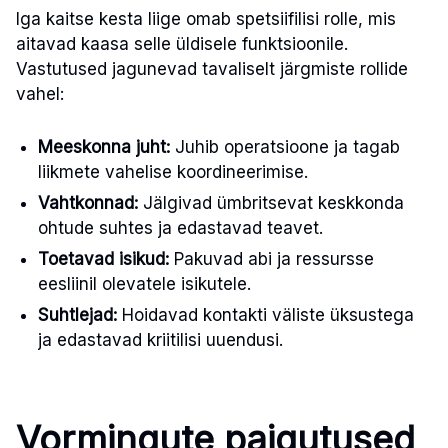
Iga kaitse kesta liige omab spetsiifilisi rolle, mis
aitavad kaasa selle üldisele funktsioonile.
Vastutused jagunevad tavaliselt järgmiste rollide
vahel:
Meeskonna juht:
Juhib operatsioone ja tagab
liikmete vahelise koordineerimise.
Vahtkonnad:
Jälgivad ümbritsevat keskkonda
ohtude suhtes ja edastavad teavet.
Toetavad isikud:
Pakuvad abi ja ressursse
eesliinil olevatele isikutele.
Suhtlejad:
Hoidavad kontakti väliste üksustega
ja edastavad kriitilisi uuendusi.
Vormingute paigutused