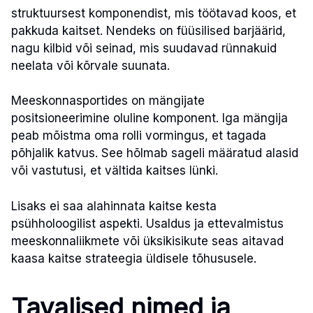
struktuursest komponendist, mis töötavad koos, et
pakkuda kaitset. Nendeks on füüsilised barjäärid,
nagu kilbid või seinad, mis suudavad rünnakuid
neelata või kõrvale suunata.
Meeskonnasportides on mängijate
positsioneerimine oluline komponent. Iga mängija
peab mõistma oma rolli vormingus, et tagada
põhjalik katvus. See hõlmab sageli määratud alasid
või vastutusi, et vältida kaitses lünki.
Lisaks ei saa alahinnata kaitse kesta
psühholoogilist aspekti. Usaldus ja ettevalmistus
meeskonnaliikmete või üksikisikute seas aitavad
kaasa kaitse strateegia üldisele tõhususele.
Tavalised nimed ja