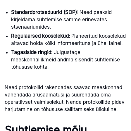
Standardprotseduurid (SOP):
Need peaksid
kirjeldama suhtlemise samme erinevates
stsenaariumides.
Regulaarsed koosolekud:
Planeeritud koosolekud
aitavad hoida kõiki informeerituna ja ühel lainel.
Tagasiside ringid:
Julgustage
meeskonnaliikmeid andma sisendit suhtlemise
tõhususe kohta.
Need protokollid rakendades saavad meeskonnad
vähendada arusaamatusi ja suurendada oma
operatiivset valmisolekut. Nende protokollide pidev
harjutamine on tõhususe säilitamiseks ülioluline.
Suhtlemise mõju