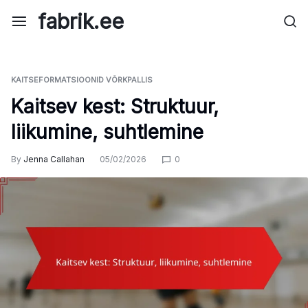
Skip
fabrik.ee
to
content
KAITSEFORMATSIOONID VÕRKPALLIS
Kaitsev kest: Struktuur,
liikumine, suhtlemine
By
Jenna Callahan
05/02/2026
0